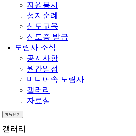
자원봉사
성지순례
신도교육
신도증 발급
도림사 소식
공지사항
월간일정
미디어속 도림사
갤러리
자료실
메뉴닫기
갤러리