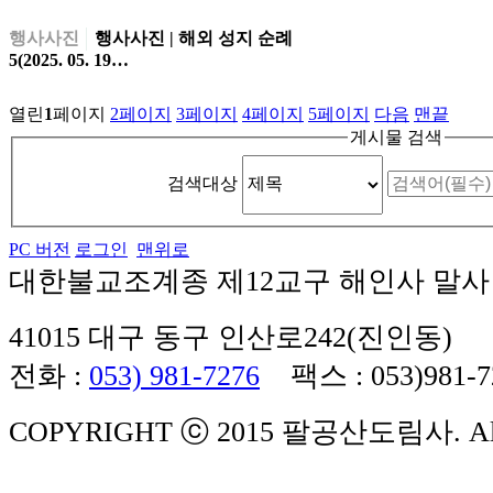
행사사진
행사사진 | 해외 성지 순례
5(2025. 05. 19…
열린
1
페이지
2
페이지
3
페이지
4
페이지
5
페이지
다음
맨끝
게시물 검색
검색대상
PC 버전
로그인
맨위로
대한불교조계종 제12교구 해인사 말사
41015 대구 동구 인산로242(진인동)
전화 :
053) 981-7276
팩스 : 053)981-7
COPYRIGHT ⓒ 2015 팔공산도림사. All Ri