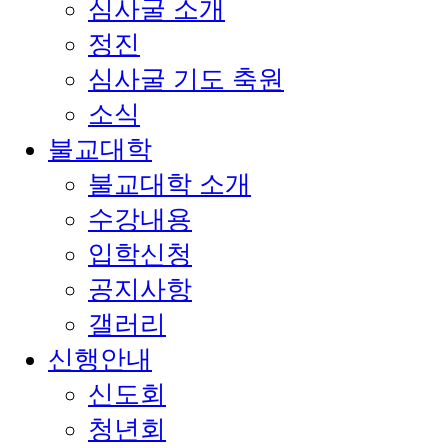
심사굴 소개
정진
심사굴 기도 축원
소식
불교대학
불교대학 소개
수강내용
입학신청
공지사항
갤러리
신행안내
신도회
청년회