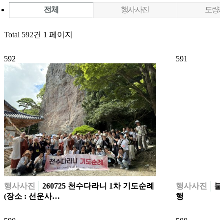
전체
행사사진
도량
Total 592건
1 페이지
592
591
행사사진
260725 천수다라니 1차 기도순례
행사사진
불
(장소 : 선운사…
행