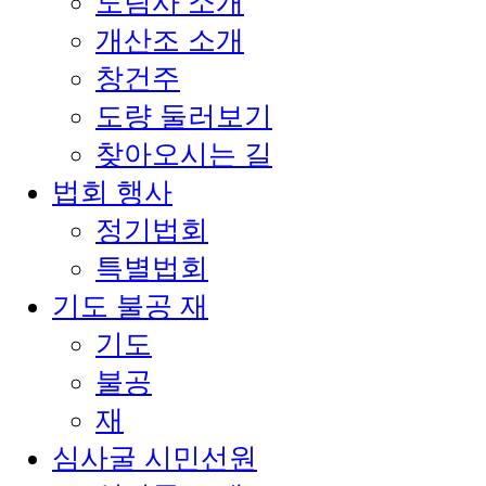
도림사 소개
개산조 소개
창건주
도량 둘러보기
찾아오시는 길
법회 행사
정기법회
특별법회
기도 불공 재
기도
불공
재
심사굴 시민선원