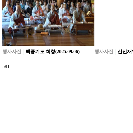
행사사진
백중기도 회향(2025.09.06)
행사사진
산신재일(
581