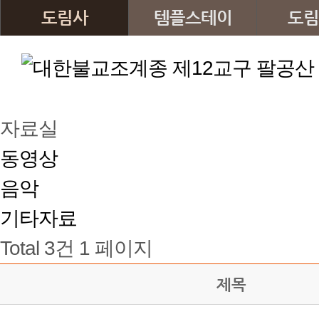
도림사
템플스테이
도림
자료실
동영상
음악
기타자료
Total 3건
1 페이지
제목