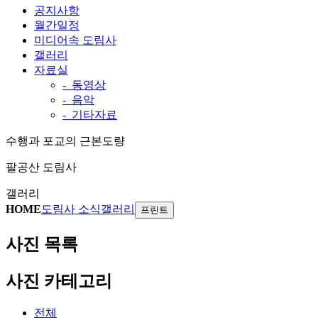
공지사항
월간일정
미디어속 도림사
갤러리
자료실
- 동영상
- 음악
- 기타자료
수행과 포교의 근본도량
팔공산 도림사
갤러리
HOME
도림사 소식
갤러리
프린트
사진
목록
사진 카테고리
전체