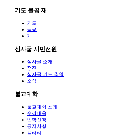
기도 불공 재
기도
불공
재
심사굴 시민선원
심사굴 소개
정진
심사굴 기도 축원
소식
불교대학
불교대학 소개
수강내용
입학신청
공지사항
갤러리