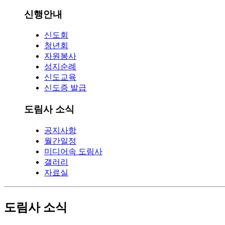
신행안내
신도회
청년회
자원봉사
성지순례
신도교육
신도증 발급
도림사 소식
공지사항
월간일정
미디어속 도림사
갤러리
자료실
도림사 소식