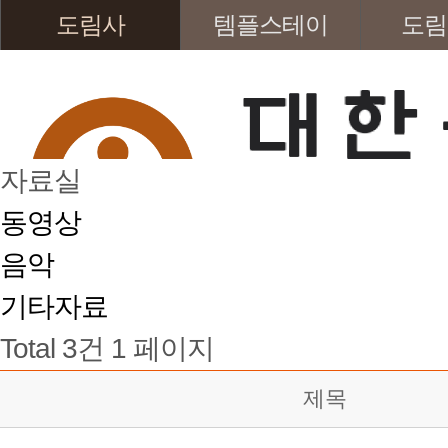
도림사
템플스테이
도림
자료실
동영상
음악
기타자료
Total 3건
1 페이지
제목