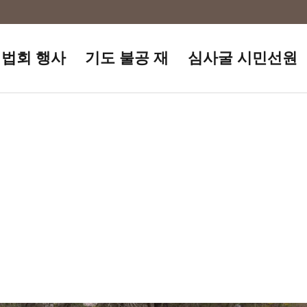
법회 행사
기도 불공 재
심사굴 시민선원