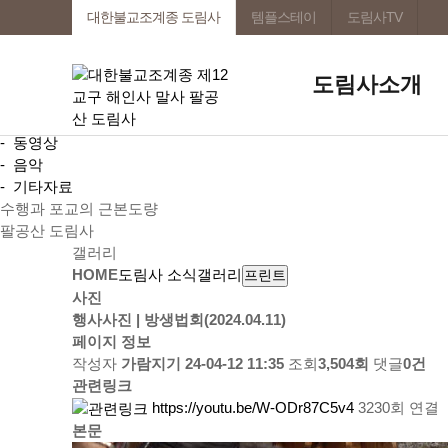
도림사 소식
템플스테이
도림사TV
대한불교조계종 도림사
공지사항
월간일정
미디어속 도림사
도림사소개
갤러리
자료실
- 동영상
- 음악
- 기타자료
수행과 포교의 근본도량
팔공산 도림사
갤러리
HOME
도림사 소식
갤러리
프린트
사진
행사사진 | 방생법회(2024.04.11)
페이지 정보
작성자
가람지기
24-04-12 11:35
조회
3,504회
댓글
0건
관련링크
https://youtu.be/W-ODr87C5v4
3230회 연결
본문